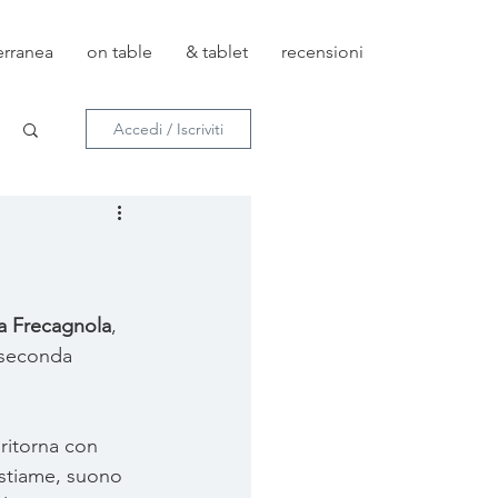
erranea
on table
& tablet
recensioni
Accedi / Iscriviti
la Frecagnola
, 
 seconda 
ritorna con 
estiame, suono 