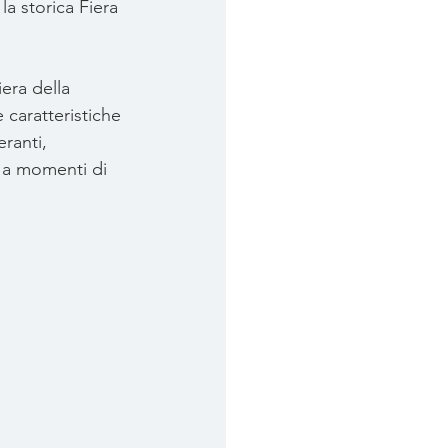
a storica Fiera 
iera della 
 caratteristiche 
ranti, 
e a momenti di 