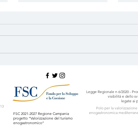
Fiera della Frecagnola
Fest
2025
Bias
Legge Regionale n 6/2020 - Pro
visibilità e dello 
legate ai 
)
713
Polo per la valorizzazione
enogastronomica mediterrane
FSC 2021-2027 Regione Campania
progetto “Valorizzazione del turismo
enogastronomico”