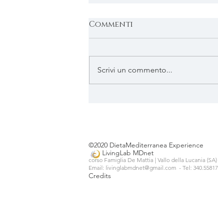
Commenti
Scrivi un commento...
54° Sagra del pesce
azzurro
©2020 DietaMediterranea Experience
LivingLab MDnet
corso Famiglia De Mattia | Vallo della Lucania (SA
Email: livinglabmdnet@gmail.com
- Tel: 340.5581
Credits