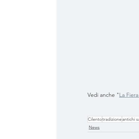
Vedi anche "
La Fiera
Cilento
tradizione
antichi s
News