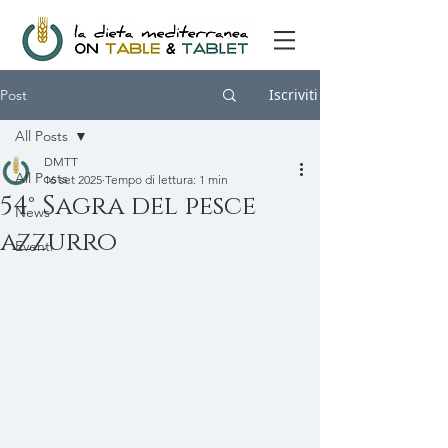
Iscriviti
Post
All Posts
DMTT
All Posts
16 set 2025
Tempo di lettura: 1 min
54° Sagra del pesce
News
azzurro
Eventi