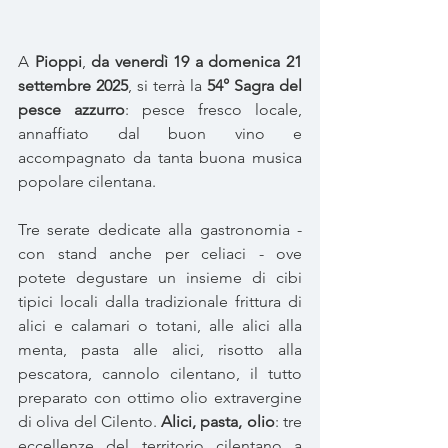
A 
Pioppi
, 
da venerdì 19 a domenica 21 
settembre 2025
, si terrà la 
54° Sagra del 
pesce azzurro
: pesce fresco locale, 
annaffiato dal buon vino e 
accompagnato da tanta buona musica 
popolare cilentana.  
Tre serate dedicate alla gastronomia - 
con stand anche per celiaci - ove 
potete degustare un insieme di cibi 
tipici locali dalla tradizionale frittura di 
alici e calamari o totani, alle alici alla 
menta, pasta alle alici, risotto alla 
pescatora, cannolo cilentano, il tutto 
preparato con ottimo olio extravergine 
di oliva del Cilento. 
Alici, pasta, olio
: tre 
eccellenze del territorio cilentano a 