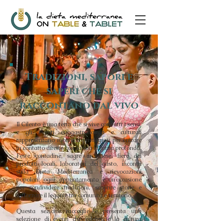
Tradizioni, sapori e
saperi che si
raccontano dal vivo
Il Cilento è una terra che si vive con tutti i sensi,
e gli eventi enogastronomici e culturali
rappresentano momenti privilegiati per entrare
in contatto diretto con la sua identità profonda.
Feste contadine, sagre di paese, fiere dei
prodotti locali, laboratori del gusto, incontri
sulla Dieta Mediterranea e rievocazioni
popolari: ogni appuntamento è un’occasione
per condividere tradizioni, scoprire storie e
rafforzare il legame tra comunità e territorio.
Questa sezione raccoglie e presenta una
selezione di eventi che celebrano la cultura