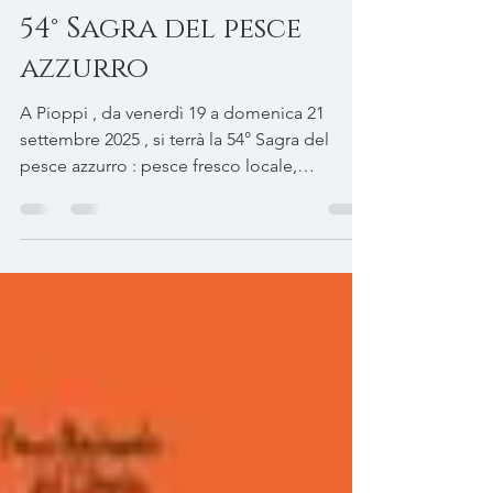
DMTT
16 set 2025
Tempo di lettura: 1 min
54° Sagra del pesce
azzurro
A Pioppi , da venerdì 19 a domenica 21
settembre 2025 , si terrà la 54° Sagra del
pesce azzurro : pesce fresco locale,
annaffiato dal...