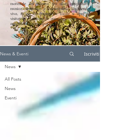
materiale del Cilento, tra cibo, artigianato,
musica, memoria e convivialità. Un’agenda
viva, in cui la dimensione locale si apre al
visitatore curioso, creando connessioni
autentiche e partecipate.
Iscriviti
News & Eventi
News
All Posts
News
Eventi