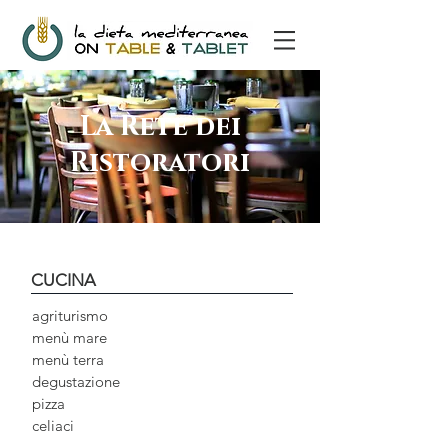
La Rete dei
Ristoratori
CUCINA
agriturismo
menù mare
menù terra
degustazione
pizza
celiaci