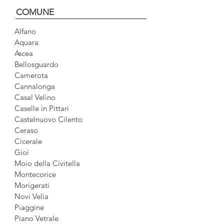
COMUNE
Alfano
Aquara
Ascea
Bellosguardo
Camerota
Cannalonga
Casal Velino
Caselle in Pittari
Castelnuovo Cilento
Ceraso
Cicerale
Gioi
Moio della Civitella
Montecorice
Morigerati
Novi Velia
Piaggine
Piano Vetrale