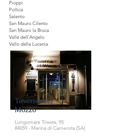
Pioppi
Pollica
Salento
San Mauro Cilento
San Mauro la Bruca
Valle dell'Angelo
Vallo della Lucania
Taverna del
Mozzo
Lungomare Trieste, 95
84059 - Marina di Camerota
(SA)