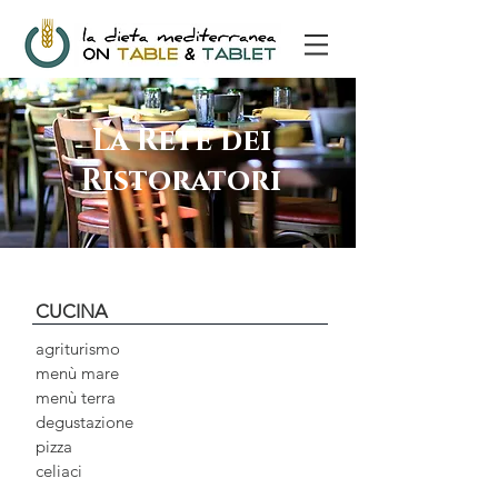
La Rete dei
Ristoratori
CUCINA
agriturismo
menù mare
menù terra
degustazione
pizza
celiaci