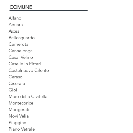
COMUNE
Alfano
Aquara
Ascea
Bellosguardo
Camerota
Cannalonga
Casal Velino
Caselle in Pittari
Castelnuovo Cilento
Ceraso
Cicerale
Gioi
Moio della Civitella
Montecorice
Morigerati
Novi Velia
Piaggine
Piano Vetrale