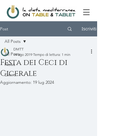
Iscriviti
Post
All Posts
DMTT
All Posts
19 ago 2019
Tempo di lettura: 1 min
Festa dei Ceci di
News
Cicerale
Eventi
Aggiornamento:
19 lug 2024