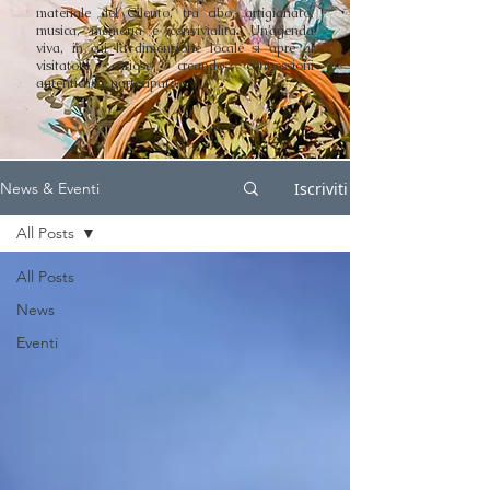
materiale del Cilento, tra cibo, artigianato,
musica, memoria e convivialità. Un’agenda
viva, in cui la dimensione locale si apre al
visitatore curioso, creando connessioni
autentiche e partecipate.
Iscriviti
News & Eventi
All Posts
All Posts
News
Eventi