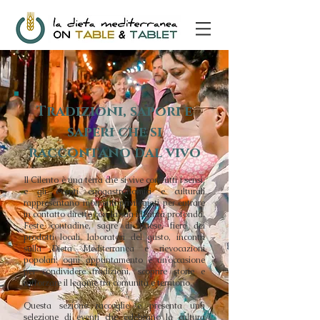
Tradizioni, sapori e
saperi che si
raccontano dal vivo
Il Cilento è una terra che si vive con tutti i sensi,
e gli eventi enogastronomici e culturali
rappresentano momenti privilegiati per entrare
in contatto diretto con la sua identità profonda.
Feste contadine, sagre di paese, fiere dei
prodotti locali, laboratori del gusto, incontri
sulla Dieta Mediterranea e rievocazioni
popolari: ogni appuntamento è un’occasione
per condividere tradizioni, scoprire storie e
rafforzare il legame tra comunità e territorio.
Questa sezione raccoglie e presenta una
selezione di eventi che celebrano la cultura