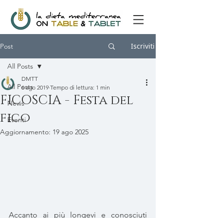
Iscriviti
Post
All Posts
DMTT
All Posts
6 ago 2019
Tempo di lettura: 1 min
FICOSCIA - Festa del
News
fico
Eventi
Aggiornamento:
19 ago 2025
Accanto ai più longevi e conosciuti 