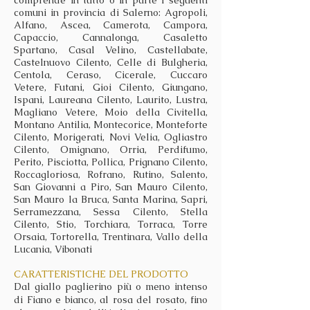
comprende in tutto o in parte i seguenti
comuni in provincia di Salerno: Agropoli,
Alfano, Ascea, Camerota, Campora,
Capaccio, Cannalonga, Casaletto
Spartano, Casal Velino, Castellabate,
Castelnuovo Cilento, Celle di Bulgheria,
Centola, Ceraso, Cicerale, Cuccaro
Vetere, Futani, Gioi Cilento, Giungano,
Ispani, Laureana Cilento, Laurito, Lustra,
Magliano Vetere, Moio della Civitella,
Montano Antilia, Montecorice, Monteforte
Cilento, Morigerati, Novi Velia, Ogliastro
Cilento, Omignano, Orria, Perdifumo,
Perito, Pisciotta, Pollica, Prignano Cilento,
Roccagloriosa, Rofrano, Rutino, Salento,
San Giovanni a Piro, San Mauro Cilento,
San Mauro la Bruca, Santa Marina, Sapri,
Serramezzana, Sessa Cilento, Stella
Cilento, Stio, Torchiara, Torraca, Torre
Orsaia, Tortorella, Trentinara, Vallo della
Lucania, Vibonati
CARATTERISTICHE DEL PRODOTTO
Dal giallo paglierino più o meno intenso
di Fiano e bianco, al rosa del rosato, fino