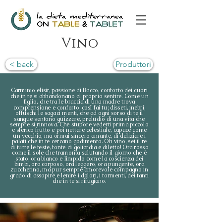
Vino
< back
Produttori
Carminio elisir, passione di Bacco, conforto dei cuori
che in te si abbandonano al proprio sentire. Come un
figlio, che tra le braccia di una madre trova
comprensione e conforto, così fai tu; disseti, inebri,
offuschi le sagaci menti, che ad ogni sorso di te il
sangue sentono guizzare, preludio di una vita che
sempre si rinnova. Che stupore vederti prima piccolo
e sferico frutto e poi nettare celestiale, capace come
un vecchio, ma ormai sincero amante, di deliziare i
palati che in te cercano godimento. Oh vino, sei il re
di tutte le feste, fonte di goliardia e diletto! Ora rosso
come il sole che tramonta salutando il giorno che è
stato, ora bianco e limpido come la coscienza dei
bimbi, ora corposo, ora leggero, ora pungente, ora
zuccherino, ma pur sempre amorevole compagno in
grado di assopire e lenire i dolori, i tormenti, dei tanti
che in te si rifugiano.