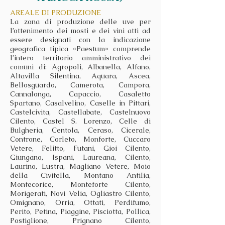
AREALE DI PRODUZIONE
La zona di produzione delle uve per
l’ottenimento dei mosti e dei vini atti ad
essere designati con la indicazione
geografica tipica «Paestum» comprende
l’intero territorio amministrativo dei
comuni di: Agropoli, Albanella, Alfano,
Altavilla Silentina, Aquara, Ascea,
Bellosguardo, Camerota, Campora,
Cannalonga, Capaccio, Casaletto
Spartano, Casalvelino, Caselle in Pittari,
Castelcivita, Castellabate, Castelnuovo
Cilento, Castel S. Lorenzo, Celle di
Bulgheria, Centola, Ceraso, Cicerale,
Controne, Corleto, Monforte, Cuccaro
Vetere, Felitto, Futani, Gioi Cilento,
Giungano, Ispani, Laureana, Cilento,
Laurino, Lustra, Magliano Vetere, Moio
della Civitella, Montano Antilia,
Montecorice, Monteforte Cilento,
Morigerati, Novi Velia, Ogliastro Cilento,
Omignano, Orria, Ottati, Perdifumo,
Perito, Petina, Piaggine, Pisciotta, Pollica,
Postiglione, Prignano Cilento,