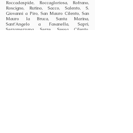
Roccadaspide, Roccagloriosa, Rofrano,
Roscigno, Rutino, Sacco, Salento, S.
Giovanni a Piro, San Mauro Cilento, San
Mauro la Bruca, Santa Marina,
Sant’Angelo a Fasanella, Sapri,
Serramezzana, Serre, Sessa Cilento,
Sicignano degli Alburni, Stella Cilento,
Stio, Torchiara, Torraca, Torre Orsaia,
Tortorella, Trentinara, Valle dell’Angelo,
Vallo della Lucania, Vibonati
CARATTERISTICHE DEL PRODOTTO
L’Indicazione Geografica Tipica
«Paestum» è riservata ai seguenti vini:
a)
bianchi
, anche nelle tipologie frizzante,
amabile e passito;
b)
rossi
, anche nelle tipologie frizzante,
amabile, passito e novello;
c)
rosati
, anche nelle tipologie frizzante e
amabile
e può prevedere la specificazione dei
vitigni
Aglianico, Barbera, Coda di Volpe,
Fiano, Greco, Moscato b., Piedirosso,
Primitivo, Sciascinoso
per i vini ottenuti da