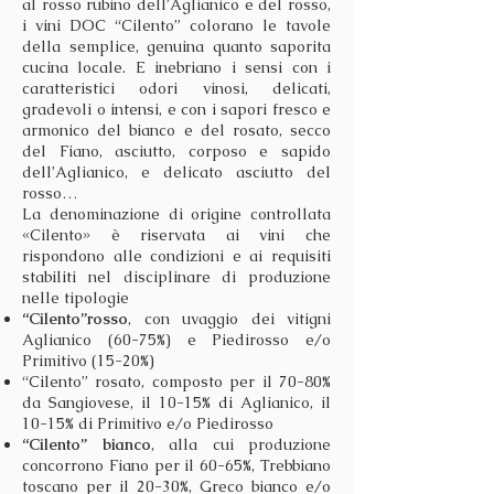
al rosso rubino dell’Aglianico e del rosso,
i vini DOC “Cilento” colorano le tavole
della semplice, genuina quanto saporita
cucina locale. E inebriano i sensi con i
caratteristici odori vinosi, delicati,
gradevoli o intensi, e con i sapori fresco e
armonico del bianco e del rosato, secco
del Fiano, asciutto, corposo e sapido
dell’Aglianico, e delicato asciutto del
rosso…
La denominazione di origine controllata
«Cilento» è riservata ai vini che
rispondono alle condizioni e ai requisiti
stabiliti nel disciplinare di produzione
nelle tipologie
“Cilento”rosso
, con uvaggio dei vitigni
Aglianico (60-75%) e Piedirosso e/o
Primitivo (15-20%)
“Cilento” rosato, composto per il 70-80%
da Sangiovese, il 10-15% di Aglianico, il
10-15% di Primitivo e/o Piedirosso
“Cilento” bianco
, alla cui produzione
concorrono Fiano per il 60-65%, Trebbiano
toscano per il 20-30%, Greco bianco e/o